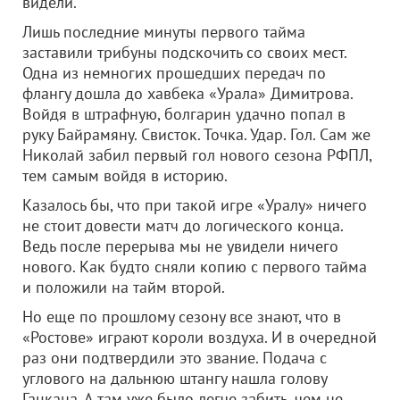
видели.
Лишь последние минуты первого тайма
заставили трибуны подскочить со своих мест.
Одна из немногих прошедших передач по
флангу дошла до хавбека «Урала» Димитрова.
Войдя в штрафную, болгарин удачно попал в
руку Байрамяну. Свисток. Точка. Удар. Гол. Сам же
Николай забил первый гол нового сезона РФПЛ,
тем самым войдя в историю.
Казалось бы, что при такой игре «Уралу» ничего
не стоит довести матч до логического конца.
Ведь после перерыва мы не увидели ничего
нового. Как будто сняли копию с первого тайма
и положили на тайм второй.
Но еще по прошлому сезону все знают, что в
«Ростове» играют короли воздуха. И в очередной
раз они подтвердили это звание. Подача с
углового на дальнюю штангу нашла голову
Гацкана. А там уже было легче забить, чем не