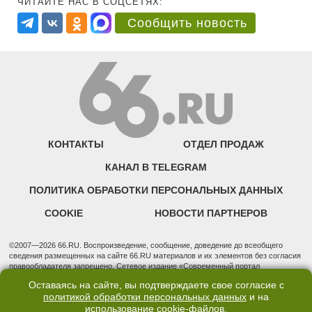
ЧИТАЙТЕ НАС В СОЦСЕТЯХ:
Сообщить новость
КОНТАКТЫ
ОТДЕЛ ПРОДАЖ
КАНАЛ В TELEGRAM
ПОЛИТИКА ОБРАБОТКИ ПЕРСОНАЛЬНЫХ ДАННЫХ
COOKIE
НОВОСТИ ПАРТНЕРОВ
©2007—2026 66.RU. Воспроизведение, сообщение, доведение до всеобщего
сведения размещенных на сайте 66.RU материалов и их элементов без согласия
правообладателя запрещено. Сетевое издание «Современный портал
Екатеринбурга — «66.ru» (18+) зарегистрировано Федеральной службой по
Оставаясь на сайте, вы подтверждаете свое согласие с
надзору в сфере связи, информационных технологий и массовых коммуникаций
политикой обработки персональных данных
и на
(Роскомнадзор). Регистрационный номер ЭЛ № ФС 77 - 76634 от 02.09.2019
использование
cookie-файлов
.
Учредитель: Общество с ограниченной ответственностью "66.ру". Юридический