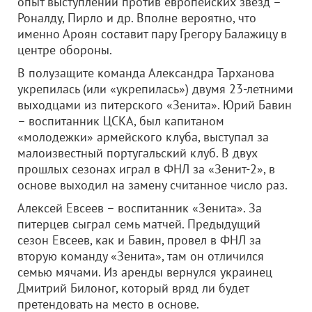
опыт выступлений против европейских звезд –
Роналду, Пирло и др. Вполне вероятно, что
именно Ароян составит пару Грегору Балажицу в
центре обороны.
В полузащите команда Александра Тарханова
укрепилась (или «укрепилась») двумя 23-летними
выходцами из питерского «Зенита». Юрий Бавин
– воспитанник ЦСКА, был капитаном
«молодежки» армейского клуба, выступал за
малоизвестный португальский клуб. В двух
прошлых сезонах играл в ФНЛ за «Зенит-2», в
основе выходил на замену считанное число раз.
Алексей Евсеев – воспитанник «Зенита». За
питерцев сыграл семь матчей. Предыдущий
сезон Евсеев, как и Бавин, провел в ФНЛ за
вторую команду «Зенита», там он отличился
семью мячами. Из аренды вернулся украинец
Дмитрий Билоног, который вряд ли будет
претендовать на место в основе.