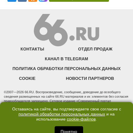
КОНТАКТЫ
ОТДЕЛ ПРОДАЖ
КАНАЛ В TELEGRAM
ПОЛИТИКА ОБРАБОТКИ ПЕРСОНАЛЬНЫХ ДАННЫХ
COOKIE
НОВОСТИ ПАРТНЕРОВ
©2007—2026 66.RU. Воспроизведение, сообщение, доведение до всеобщего
сведения размещенных на сайте 66.RU материалов и их элементов без согласия
правообладателя запрещено. Сетевое издание «Современный портал
Екатеринбурга — «66.ru» (18+) зарегистрировано Федеральной службой по
Оставаясь на сайте, вы подтверждаете свое согласие с
надзору в сфере связи, информационных технологий и массовых коммуникаций
политикой обработки персональных данных
и на
(Роскомнадзор). Регистрационный номер ЭЛ № ФС 77 - 76634 от 02.09.2019
Учредитель: Общество с ограниченной ответственностью "66.ру". Юридический
использование
cookie-файлов
.
адрес: 620014, Свердловская обл., г. Екатеринбург, ул. Бориса Ельцина, строение
3, оф. 7015 Фактический адрес редакции и отдела продаж: 620014, Свердловская
Понятно
обл., г. Екатеринбург, ул. Бориса Ельцина, д. 3, оф. 7015, +7 (343) 288-50-66