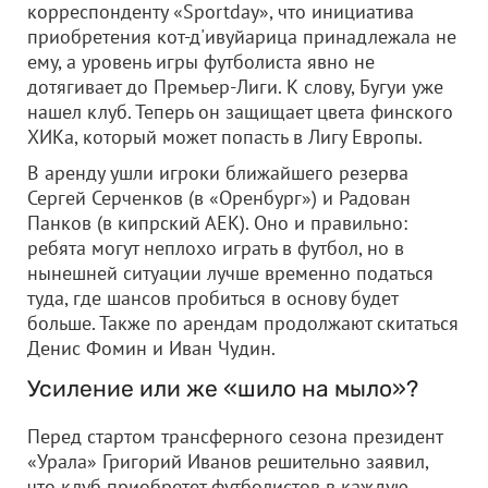
корреспонденту «Sportday», что инициатива
приобретения кот-д'ивуйарица принадлежала не
ему, а уровень игры футболиста явно не
дотягивает до Премьер-Лиги. К слову, Бугуи уже
нашел клуб. Теперь он защищает цвета финского
ХИКа, который может попасть в Лигу Европы.
В аренду ушли игроки ближайшего резерва
Сергей Серченков (в «Оренбург») и Радован
Панков (в кипрский АЕК). Оно и правильно:
ребята могут неплохо играть в футбол, но в
нынешней ситуации лучше временно податься
туда, где шансов пробиться в основу будет
больше. Также по арендам продолжают скитаться
Денис Фомин и Иван Чудин.
Усиление или же «шило на мыло»?
Перед стартом трансферного сезона президент
«Урала» Григорий Иванов решительно заявил,
что клуб приобретет футболистов в каждую