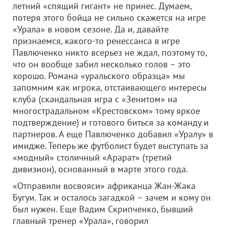
летний «спящий гигант» не принес. Думаем,
потеря этого бойца не сильно скажется на игре
«Урала» в новом сезоне. Да и, давайте
признаемся, какого-то ренессанса в игре
Павлюченко никто всерьез не ждал, поэтому то,
что он вообще забил несколько голов – это
хорошо. Романа «уральского образца» мы
запомним как игрока, отстаивающего интересы
клуба (скандальная игра с «Зенитом» на
многострадальном «Крестовском» тому яркое
подтверждение) и готового биться за команду и
партнеров. А еще Павлюченко добавил «Уралу» в
имидже. Теперь же футболист будет выступать за
«модный» столичный «Арарат» (третий
дивизион), основанный в марте этого года.
«Отправили восвояси» африканца Жан-Жака
Бугуи. Так и осталось загадкой – зачем и кому он
был нужен. Еще Вадим Скрипченко, бывший
главный тренер «Урала», говорил