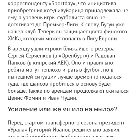
корреспонденту «Sportday», что инициатива
приобретения кот-д'ивуйарица принадлежала не
ему, а уровень игры футболиста явно не
дотягивает до Премьер-Лиги. К слову, Бугуи уже
нашел клуб. Теперь он защищает цвета финского
ХИКа, который может попасть в Лигу Европы.
В аренду ушли игроки ближайшего резерва
Сергей Серченков (в «Оренбург») и Радован
Панков (в кипрский АЕК). Оно и правильно:
ребята могут неплохо играть в футбол, но в
нынешней ситуации лучше временно податься
туда, где шансов пробиться в основу будет
больше. Также по арендам продолжают скитаться
Денис Фомин и Иван Чудин.
Усиление или же «шило на мыло»?
Перед стартом трансферного сезона президент
«Урала» Григорий Иванов решительно заявил,
что клуб приобретет футболистов в каждую