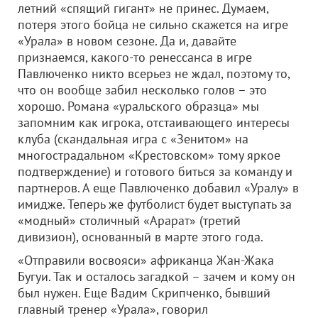
летний «спящий гигант» не принес. Думаем,
потеря этого бойца не сильно скажется на игре
«Урала» в новом сезоне. Да и, давайте
признаемся, какого-то ренессанса в игре
Павлюченко никто всерьез не ждал, поэтому то,
что он вообще забил несколько голов – это
хорошо. Романа «уральского образца» мы
запомним как игрока, отстаивающего интересы
клуба (скандальная игра с «Зенитом» на
многострадальном «Крестовском» тому яркое
подтверждение) и готового биться за команду и
партнеров. А еще Павлюченко добавил «Уралу» в
имидже. Теперь же футболист будет выступать за
«модный» столичный «Арарат» (третий
дивизион), основанный в марте этого года.
«Отправили восвояси» африканца Жан-Жака
Бугуи. Так и осталось загадкой – зачем и кому он
был нужен. Еще Вадим Скрипченко, бывший
главный тренер «Урала», говорил