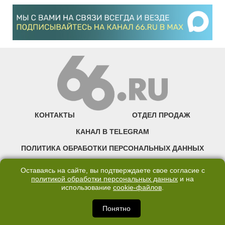
КОНТАКТЫ
ОТДЕЛ ПРОДАЖ
КАНАЛ В TELEGRAM
ПОЛИТИКА ОБРАБОТКИ ПЕРСОНАЛЬНЫХ ДАННЫХ
COOKIE
Оставаясь на сайте, вы подтверждаете свое согласие с
политикой обработки персональных данных
и на
использование
cookie-файлов
.
©2007—2025 66.RU. Воспроизведение, сообщение, доведение до всеобщего
сведения размещенных на сайте 66.RU материалов и их элементов без согласия
правообладателя запрещено. Сетевое издание «Современный портал
Понятно
Екатеринбурга — «66.ru» (18+) зарегистрировано Федеральной службой по
надзору в сфере связи, информационных технологий и массовых коммуникаций