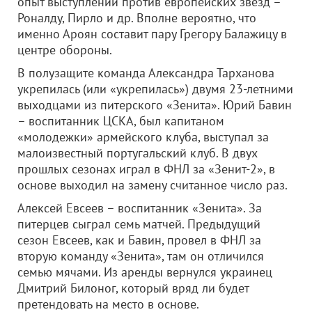
опыт выступлений против европейских звезд –
Роналду, Пирло и др. Вполне вероятно, что
именно Ароян составит пару Грегору Балажицу в
центре обороны.
В полузащите команда Александра Тарханова
укрепилась (или «укрепилась») двумя 23-летними
выходцами из питерского «Зенита». Юрий Бавин
– воспитанник ЦСКА, был капитаном
«молодежки» армейского клуба, выступал за
малоизвестный португальский клуб. В двух
прошлых сезонах играл в ФНЛ за «Зенит-2», в
основе выходил на замену считанное число раз.
Алексей Евсеев – воспитанник «Зенита». За
питерцев сыграл семь матчей. Предыдущий
сезон Евсеев, как и Бавин, провел в ФНЛ за
вторую команду «Зенита», там он отличился
семью мячами. Из аренды вернулся украинец
Дмитрий Билоног, который вряд ли будет
претендовать на место в основе.