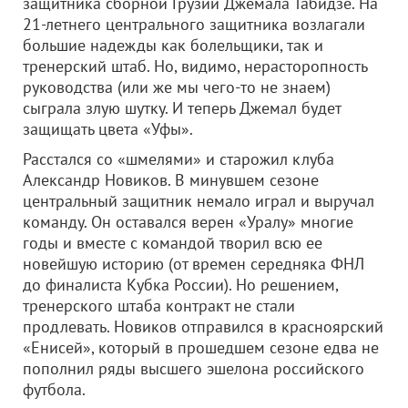
защитника сборной Грузии Джемала Табидзе. На
21-летнего центрального защитника возлагали
большие надежды как болельщики, так и
тренерский штаб. Но, видимо, нерасторопность
руководства (или же мы чего-то не знаем)
сыграла злую шутку. И теперь Джемал будет
защищать цвета «Уфы».
Расстался со «шмелями» и старожил клуба
Александр Новиков. В минувшем сезоне
центральный защитник немало играл и выручал
команду. Он оставался верен «Уралу» многие
годы и вместе с командой творил всю ее
новейшую историю (от времен середняка ФНЛ
до финалиста Кубка России). Но решением,
тренерского штаба контракт не стали
продлевать. Новиков отправился в красноярский
«Енисей», который в прошедшем сезоне едва не
пополнил ряды высшего эшелона российского
футбола.