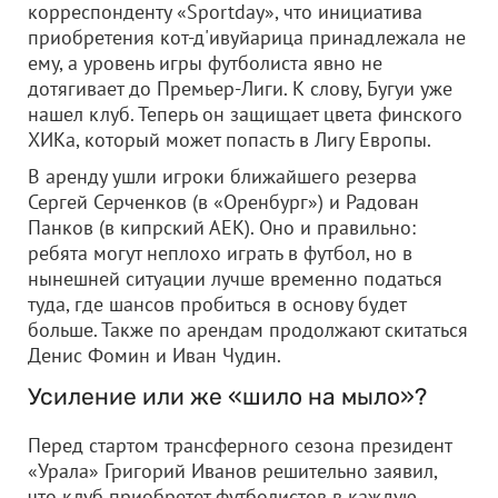
корреспонденту «Sportday», что инициатива
приобретения кот-д'ивуйарица принадлежала не
ему, а уровень игры футболиста явно не
дотягивает до Премьер-Лиги. К слову, Бугуи уже
нашел клуб. Теперь он защищает цвета финского
ХИКа, который может попасть в Лигу Европы.
В аренду ушли игроки ближайшего резерва
Сергей Серченков (в «Оренбург») и Радован
Панков (в кипрский АЕК). Оно и правильно:
ребята могут неплохо играть в футбол, но в
нынешней ситуации лучше временно податься
туда, где шансов пробиться в основу будет
больше. Также по арендам продолжают скитаться
Денис Фомин и Иван Чудин.
Усиление или же «шило на мыло»?
Перед стартом трансферного сезона президент
«Урала» Григорий Иванов решительно заявил,
что клуб приобретет футболистов в каждую