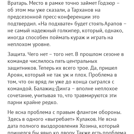
Вратарь. Место в рамке точно займет Годзюр –
об этом мы уже сказали, а Тарханов на
предсезонной пресс-конференции это
подтвердил. «На подхвате» будет стоять Арапов –
не самый надежный голкипер, который, однако,
иногда способен поймать кураж и играть на
неплохом уровне.
Защита. Чего нет – того нет. В прошлом сезоне в
команде числилось пять центральных
защитников. Теперь их всего трое. Да, пришел
Ароян, который не так уж и плох. Проблема в
том, что он вряд ли уже до конца сыгрался с
командой. Балажиц-Динга – вполне неплохое
сочетание, учитывая то, что травмируются эти
парни крайне редко.
Не ясна проблема с правым флангом обороны.
Здесь в одного «выгребает» Кулаков. Не ясна
дата полного выздоровления Хозина, который
пришелся бы явно ко двору. Также есть проблема