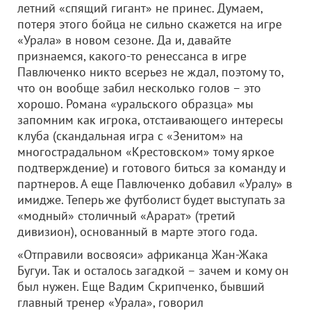
летний «спящий гигант» не принес. Думаем,
потеря этого бойца не сильно скажется на игре
«Урала» в новом сезоне. Да и, давайте
признаемся, какого-то ренессанса в игре
Павлюченко никто всерьез не ждал, поэтому то,
что он вообще забил несколько голов – это
хорошо. Романа «уральского образца» мы
запомним как игрока, отстаивающего интересы
клуба (скандальная игра с «Зенитом» на
многострадальном «Крестовском» тому яркое
подтверждение) и готового биться за команду и
партнеров. А еще Павлюченко добавил «Уралу» в
имидже. Теперь же футболист будет выступать за
«модный» столичный «Арарат» (третий
дивизион), основанный в марте этого года.
«Отправили восвояси» африканца Жан-Жака
Бугуи. Так и осталось загадкой – зачем и кому он
был нужен. Еще Вадим Скрипченко, бывший
главный тренер «Урала», говорил