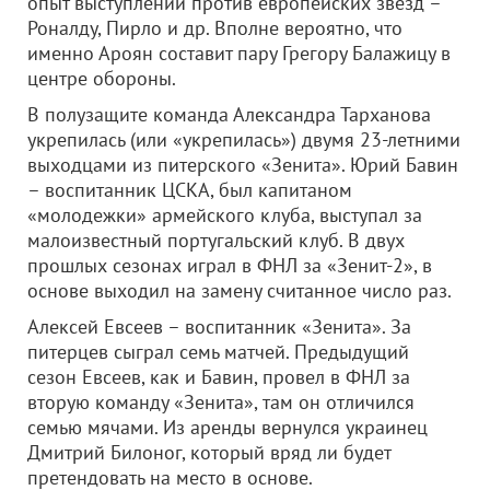
опыт выступлений против европейских звезд –
Роналду, Пирло и др. Вполне вероятно, что
именно Ароян составит пару Грегору Балажицу в
центре обороны.
В полузащите команда Александра Тарханова
укрепилась (или «укрепилась») двумя 23-летними
выходцами из питерского «Зенита». Юрий Бавин
– воспитанник ЦСКА, был капитаном
«молодежки» армейского клуба, выступал за
малоизвестный португальский клуб. В двух
прошлых сезонах играл в ФНЛ за «Зенит-2», в
основе выходил на замену считанное число раз.
Алексей Евсеев – воспитанник «Зенита». За
питерцев сыграл семь матчей. Предыдущий
сезон Евсеев, как и Бавин, провел в ФНЛ за
вторую команду «Зенита», там он отличился
семью мячами. Из аренды вернулся украинец
Дмитрий Билоног, который вряд ли будет
претендовать на место в основе.