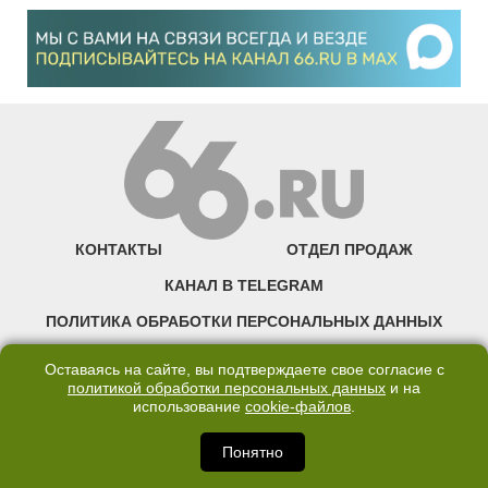
КОНТАКТЫ
ОТДЕЛ ПРОДАЖ
КАНАЛ В TELEGRAM
ПОЛИТИКА ОБРАБОТКИ ПЕРСОНАЛЬНЫХ ДАННЫХ
COOKIE
Оставаясь на сайте, вы подтверждаете свое согласие с
политикой обработки персональных данных
и на
использование
cookie-файлов
.
©2007—2025 66.RU. Воспроизведение, сообщение, доведение до всеобщего
сведения размещенных на сайте 66.RU материалов и их элементов без согласия
правообладателя запрещено. Сетевое издание «Современный портал
Понятно
Екатеринбурга — «66.ru» (18+) зарегистрировано Федеральной службой по
надзору в сфере связи, информационных технологий и массовых коммуникаций