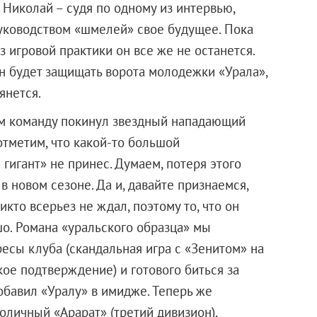
 Николай – судя по одному из интервью,
руководством «шмелей» свое будущее. Пока
з игровой практики он все же не останется.
он будет защищать ворота молодежки «Урала»,
янется.
м команду покинул звездный нападающий
тметим, что какой-то большой
гигант» не принес. Думаем, потеря этого
в новом сезоне. Да и, давайте признаемся,
кто всерьез не ждал, поэтому то, что он
шо. Романа «уральского образца» мы
есы клуба (скандальная игра с «Зенитом» на
ое подтверждение) и готового биться за
обавил «Уралу» в имидже. Теперь же
оличный «Арарат» (третий дивизион),