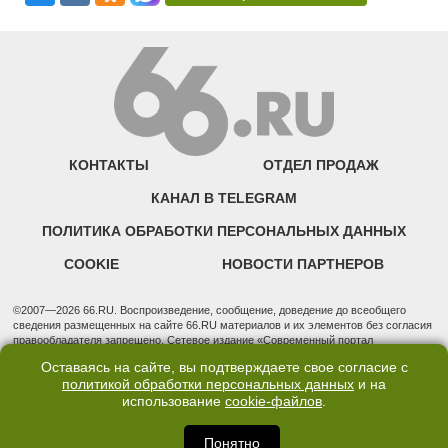
КОНТАКТЫ
ОТДЕЛ ПРОДАЖ
КАНАЛ В TELEGRAM
ПОЛИТИКА ОБРАБОТКИ ПЕРСОНАЛЬНЫХ ДАННЫХ
COOKIE
НОВОСТИ ПАРТНЕРОВ
©2007—2026 66.RU. Воспроизведение, сообщение, доведение до всеобщего
сведения размещенных на сайте 66.RU материалов и их элементов без согласия
правообладателя запрещено. Сетевое издание «Современный портал
Екатеринбурга — «66.ru» (18+) зарегистрировано Федеральной службой по
Оставаясь на сайте, вы подтверждаете свое согласие с
надзору в сфере связи, информационных технологий и массовых коммуникаций
политикой обработки персональных данных
и на
(Роскомнадзор). Регистрационный номер ЭЛ № ФС 77 - 76634 от 02.09.2019
Учредитель: Общество с ограниченной ответственностью "66.ру". Юридический
использование
cookie-файлов
.
адрес: 620014, Свердловская обл., г. Екатеринбург, ул. Бориса Ельцина, строение
3, оф. 7015 Фактический адрес редакции и отдела продаж: 620014, Свердловская
Понятно
обл., г. Екатеринбург, ул. Бориса Ельцина, д. 3, оф. 7015, +7 (343) 288-50-66