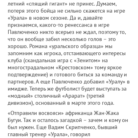
летний «спящий гигант» не принес. Думаем,
потеря этого бойца не сильно скажется на игре
«Урала» в новом сезоне. Да и, давайте
признаемся, какого-то ренессанса в игре
Павлюченко никто всерьез не ждал, поэтому то,
что он вообще забил несколько голов – это
хорошо. Романа «уральского образца» мы
запомним как игрока, отстаивающего интересы
клуба (скандальная игра с «Зенитом» на
многострадальном «Крестовском» тому яркое
подтверждение) и готового биться за команду и
партнеров. А еще Павлюченко добавил «Уралу» в
имидже. Теперь же футболист будет выступать за
«модный» столичный «Арарат» (третий
дивизион), основанный в марте этого года.
«Отправили восвояси» африканца Жан-Жака
Бугуи. Так и осталось загадкой – зачем и кому он
был нужен. Еще Вадим Скрипченко, бывший
главный тренер «Урала», говорил