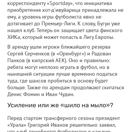
корреспонденту «Sportday», что инициатива
приобретения кот-д'ивуйарица принадлежала не
ему, а уровень игры футболиста явно не
дотягивает до Премьер-Лиги. К слову, Бугуи уже
нашел клуб. Теперь он защищает цвета финского
ХИКа, который может попасть в Лигу Европы.
В аренду ушли игроки ближайшего резерва
Сергей Серченков (в «Оренбург») и Радован
Панков (в кипрский АЕК). Оно и правильно:
ребята могут неплохо играть в футбол, но в
нынешней ситуации лучше временно податься
туда, где шансов пробиться в основу будет
больше. Также по арендам продолжают скитаться
Денис Фомин и Иван Чудин.
Усиление или же «шило на мыло»?
Перед стартом трансферного сезона президент
«Урала» Григорий Иванов решительно заявил,
что клуб приобретет футболистов в каждую