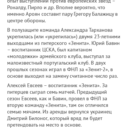
опыт выступлений против европейских звезд –
Роналду, Пирло и др. Вполне вероятно, что
именно Ароян составит пару Грегору Балажицу в
центре обороны.
В полузащите команда Александра Тарханова
укрепилась (или «укрепилась») двумя 23-летними
выходцами из питерского «Зенита». Юрий Бавин
– воспитанник ЦСКА, был капитаном
«молодежки» армейского клуба, выступал за
малоизвестный португальский клуб. В двух
прошлых сезонах играл в ФНЛ за «Зенит-2», в
основе выходил на замену считанное число раз.
Алексей Евсеев – воспитанник «Зенита». За
питерцев сыграл семь матчей. Предыдущий
сезон Евсеев, как и Бавин, провел в ФНЛ за
вторую команду «Зенита», там он отличился
семью мячами. Из аренды вернулся украинец
Дмитрий Билоног, который вряд ли будет
претендовать на место в основе.