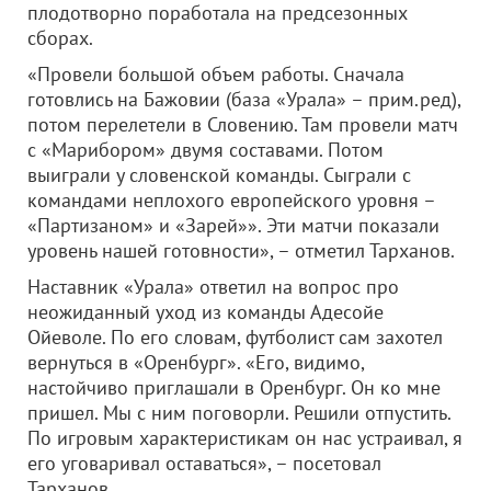
плодотворно поработала на предсезонных
сборах.
«Провели большой объем работы. Сначала
готовлись на Бажовии (база «Урала» – прим.ред),
потом перелетели в Словению. Там провели матч
с «Марибором» двумя составами. Потом
выиграли у словенской команды. Сыграли с
командами неплохого европейского уровня –
«Партизаном» и «Зарей»». Эти матчи показали
уровень нашей готовности», – отметил Тарханов.
Наставник «Урала» ответил на вопрос про
неожиданный уход из команды Адесойе
Ойеволе. По его словам, футболист сам захотел
вернуться в «Оренбург». «Его, видимо,
настойчиво приглашали в Оренбург. Он ко мне
пришел. Мы с ним поговорли. Решили отпустить.
По игровым характеристикам он нас устраивал, я
его уговаривал оставаться», – посетовал
Тарханов.