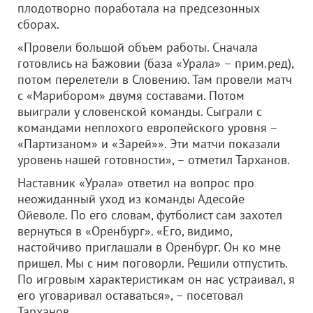
плодотворно поработала на предсезонных
сборах.
«Провели большой объем работы. Сначала
готовлись на Бажовии (база «Урала» – прим.ред),
потом перелетели в Словению. Там провели матч
с «Марибором» двумя составами. Потом
выиграли у словенской команды. Сыграли с
командами неплохого европейского уровня –
«Партизаном» и «Зарей»». Эти матчи показали
уровень нашей готовности», – отметил Тарханов.
Наставник «Урала» ответил на вопрос про
неожиданный уход из команды Адесойе
Ойеволе. По его словам, футболист сам захотел
вернуться в «Оренбург». «Его, видимо,
настойчиво приглашали в Оренбург. Он ко мне
пришел. Мы с ним поговорли. Решили отпустить.
По игровым характеристикам он нас устраивал, я
его уговаривал оставаться», – посетовал
Тарханов.