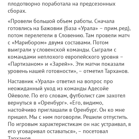
плодотворно поработала на предсезонных
сборах.
«Провели большой объем работы. Сначала
готовлись на Бажовии (база «Урала» – прим.ред),
потом перелетели в Словению. Там провели матч
с «Марибором» двумя составами. Потом
выиграли у словенской команды. Сыграли с
командами неплохого европейского уровня –
«Партизаном» и «Зарей»». Эти матчи показали
уровень нашей готовности», – отметил Тарханов.
Наставник «Урала» ответил на вопрос про
неожиданный уход из команды Адесойе
Ойеволе. По его словам, футболист сам захотел
вернуться в «Оренбург». «Его, видимо,
настойчиво приглашали в Оренбург. Он ко мне
пришел. Мы с ним поговорли. Решили отпустить.
По игровым характеристикам он нас устраивал, я
его уговаривал оставаться», – посетовал
Тарханов.