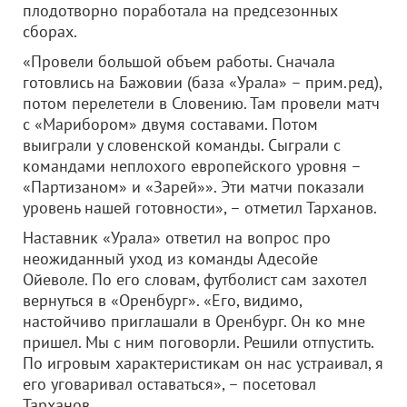
плодотворно поработала на предсезонных
сборах.
«Провели большой объем работы. Сначала
готовлись на Бажовии (база «Урала» – прим.ред),
потом перелетели в Словению. Там провели матч
с «Марибором» двумя составами. Потом
выиграли у словенской команды. Сыграли с
командами неплохого европейского уровня –
«Партизаном» и «Зарей»». Эти матчи показали
уровень нашей готовности», – отметил Тарханов.
Наставник «Урала» ответил на вопрос про
неожиданный уход из команды Адесойе
Ойеволе. По его словам, футболист сам захотел
вернуться в «Оренбург». «Его, видимо,
настойчиво приглашали в Оренбург. Он ко мне
пришел. Мы с ним поговорли. Решили отпустить.
По игровым характеристикам он нас устраивал, я
его уговаривал оставаться», – посетовал
Тарханов.