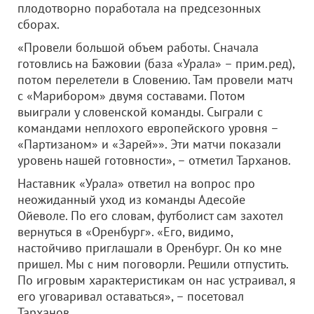
плодотворно поработала на предсезонных
сборах.
«Провели большой объем работы. Сначала
готовлись на Бажовии (база «Урала» – прим.ред),
потом перелетели в Словению. Там провели матч
с «Марибором» двумя составами. Потом
выиграли у словенской команды. Сыграли с
командами неплохого европейского уровня –
«Партизаном» и «Зарей»». Эти матчи показали
уровень нашей готовности», – отметил Тарханов.
Наставник «Урала» ответил на вопрос про
неожиданный уход из команды Адесойе
Ойеволе. По его словам, футболист сам захотел
вернуться в «Оренбург». «Его, видимо,
настойчиво приглашали в Оренбург. Он ко мне
пришел. Мы с ним поговорли. Решили отпустить.
По игровым характеристикам он нас устраивал, я
его уговаривал оставаться», – посетовал
Тарханов.