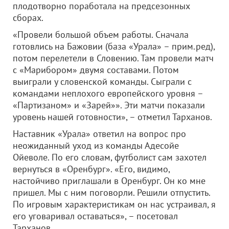
плодотворно поработала на предсезонных
сборах.
«Провели большой объем работы. Сначала
готовлись на Бажовии (база «Урала» – прим.ред),
потом перелетели в Словению. Там провели матч
с «Марибором» двумя составами. Потом
выиграли у словенской команды. Сыграли с
командами неплохого европейского уровня –
«Партизаном» и «Зарей»». Эти матчи показали
уровень нашей готовности», – отметил Тарханов.
Наставник «Урала» ответил на вопрос про
неожиданный уход из команды Адесойе
Ойеволе. По его словам, футболист сам захотел
вернуться в «Оренбург». «Его, видимо,
настойчиво приглашали в Оренбург. Он ко мне
пришел. Мы с ним поговорли. Решили отпустить.
По игровым характеристикам он нас устраивал, я
его уговаривал оставаться», – посетовал
Тарханов.