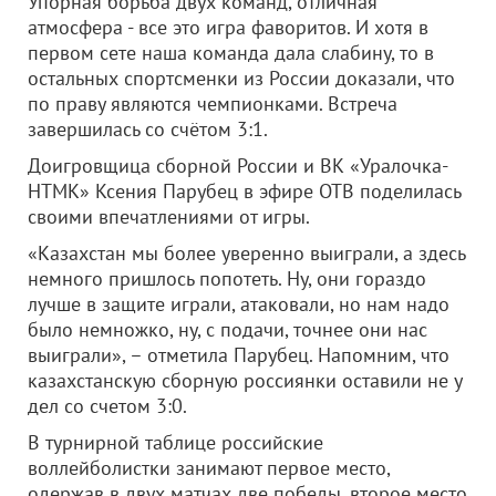
Упорная борьба двух команд, отличная
атмосфера - все это игра фаворитов. И хотя в
первом сете наша команда дала слабину, то в
остальных спортсменки из России доказали, что
по праву являются чемпионками. Встреча
завершилась со счётом 3:1.
Доигровщица сборной России и ВК «Уралочка-
НТМК» Ксения Парубец в эфире ОТВ поделилась
своими впечатлениями от игры.
«Казахстан мы более уверенно выиграли, а здесь
немного пришлось попотеть. Ну, они гораздо
лучше в защите играли, атаковали, но нам надо
было немножко, ну, с подачи, точнее они нас
выиграли», – отметила Парубец. Напомним, что
казахстанскую сборную россиянки оставили не у
дел со счетом 3:0.
В турнирной таблице российские
воллейболистки занимают первое место,
одержав в двух матчах две победы, второе место