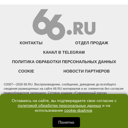
КОНТАКТЫ
ОТДЕЛ ПРОДАЖ
КАНАЛ В TELEGRAM
ПОЛИТИКА ОБРАБОТКИ ПЕРСОНАЛЬНЫХ ДАННЫХ
COOKIE
НОВОСТИ ПАРТНЕРОВ
©2007—2026 66.RU. Воспроизведение, сообщение, доведение до всеобщего
сведения размещенных на сайте 66.RU материалов и их элементов без согласия
правообладателя запрещено. Сетевое издание «Современный портал
Екатеринбурга — «66.ru» (18+) зарегистрировано Федеральной службой по
Оставаясь на сайте, вы подтверждаете свое согласие с
надзору в сфере связи, информационных технологий и массовых коммуникаций
политикой обработки персональных данных
и на
(Роскомнадзор). Регистрационный номер ЭЛ № ФС 77 - 76634 от 02.09.2019
использование
cookie-файлов
.
Учредитель: Общество с ограниченной ответственностью "66.ру". Юридический
адрес: 620014, Свердловская обл., г. Екатеринбург, ул. Бориса Ельцина, строение
3, оф. 7015 Фактический адрес редакции и отдела продаж: 620014, Свердловская
Понятно
обл., г. Екатеринбург, ул. Бориса Ельцина, д. 3, оф. 7015, +7 (343) 288-50-66
info@news.66.ru Главный редактор: Шлыков Дмитрий Владимирович