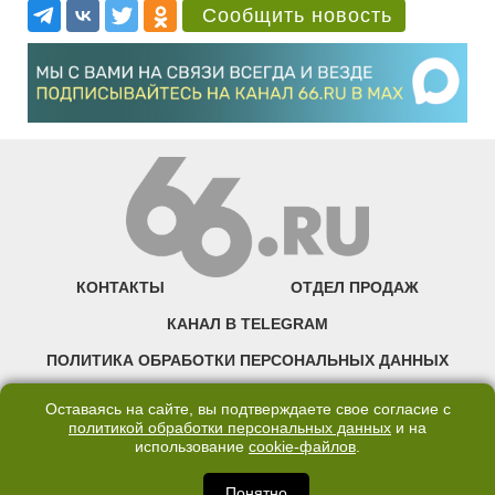
Сообщить новость
КОНТАКТЫ
ОТДЕЛ ПРОДАЖ
КАНАЛ В TELEGRAM
ПОЛИТИКА ОБРАБОТКИ ПЕРСОНАЛЬНЫХ ДАННЫХ
COOKIE
Оставаясь на сайте, вы подтверждаете свое согласие с
политикой обработки персональных данных
и на
использование
cookie-файлов
.
©2007—2025 66.RU. Воспроизведение, сообщение, доведение до всеобщего
сведения размещенных на сайте 66.RU материалов и их элементов без согласия
правообладателя запрещено. Сетевое издание «Современный портал
Понятно