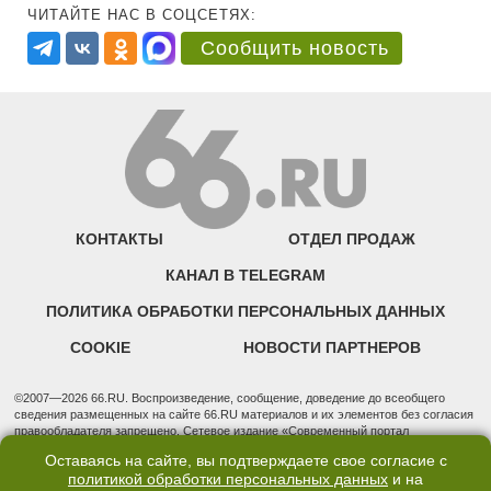
ЧИТАЙТЕ НАС В СОЦСЕТЯХ:
Сообщить новость
КОНТАКТЫ
ОТДЕЛ ПРОДАЖ
КАНАЛ В TELEGRAM
ПОЛИТИКА ОБРАБОТКИ ПЕРСОНАЛЬНЫХ ДАННЫХ
COOKIE
НОВОСТИ ПАРТНЕРОВ
©2007—2026 66.RU. Воспроизведение, сообщение, доведение до всеобщего
сведения размещенных на сайте 66.RU материалов и их элементов без согласия
правообладателя запрещено. Сетевое издание «Современный портал
Екатеринбурга — «66.ru» (18+) зарегистрировано Федеральной службой по
Оставаясь на сайте, вы подтверждаете свое согласие с
надзору в сфере связи, информационных технологий и массовых коммуникаций
политикой обработки персональных данных
и на
(Роскомнадзор). Регистрационный номер ЭЛ № ФС 77 - 76634 от 02.09.2019