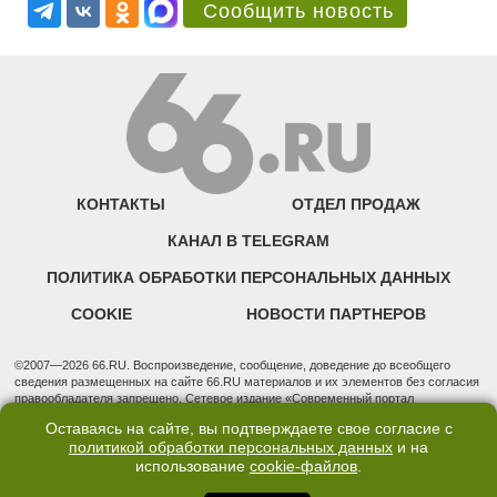
Сообщить новость
КОНТАКТЫ
ОТДЕЛ ПРОДАЖ
КАНАЛ В TELEGRAM
ПОЛИТИКА ОБРАБОТКИ ПЕРСОНАЛЬНЫХ ДАННЫХ
COOKIE
НОВОСТИ ПАРТНЕРОВ
©2007—2026 66.RU. Воспроизведение, сообщение, доведение до всеобщего
сведения размещенных на сайте 66.RU материалов и их элементов без согласия
правообладателя запрещено. Сетевое издание «Современный портал
Екатеринбурга — «66.ru» (18+) зарегистрировано Федеральной службой по
Оставаясь на сайте, вы подтверждаете свое согласие с
надзору в сфере связи, информационных технологий и массовых коммуникаций
политикой обработки персональных данных
и на
(Роскомнадзор). Регистрационный номер ЭЛ № ФС 77 - 76634 от 02.09.2019
использование
cookie-файлов
.
Учредитель: Общество с ограниченной ответственностью "66.ру". Юридический
адрес: 620014, Свердловская обл., г. Екатеринбург, ул. Бориса Ельцина, строение