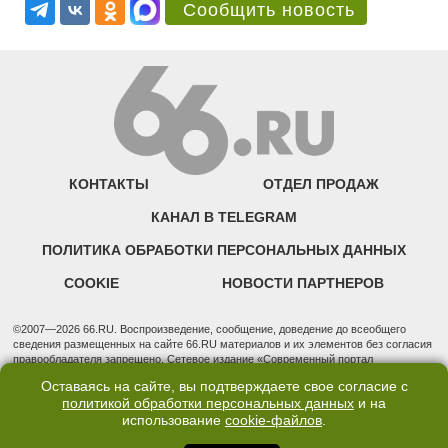
Сообщить новость
КОНТАКТЫ
ОТДЕЛ ПРОДАЖ
КАНАЛ В TELEGRAM
ПОЛИТИКА ОБРАБОТКИ ПЕРСОНАЛЬНЫХ ДАННЫХ
COOKIE
НОВОСТИ ПАРТНЕРОВ
©2007—2026 66.RU. Воспроизведение, сообщение, доведение до всеобщего
сведения размещенных на сайте 66.RU материалов и их элементов без согласия
правообладателя запрещено. Сетевое издание «Современный портал
Екатеринбурга — «66.ru» (18+) зарегистрировано Федеральной службой по
Оставаясь на сайте, вы подтверждаете свое согласие с
надзору в сфере связи, информационных технологий и массовых коммуникаций
политикой обработки персональных данных
и на
(Роскомнадзор). Регистрационный номер ЭЛ № ФС 77 - 76634 от 02.09.2019
использование
cookie-файлов
.
Учредитель: Общество с ограниченной ответственностью "66.ру". Юридический
адрес: 620014, Свердловская обл., г. Екатеринбург, ул. Бориса Ельцина, строение