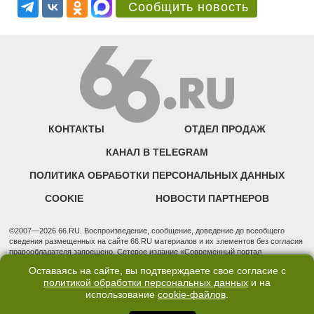
Сообщить новость
КОНТАКТЫ
ОТДЕЛ ПРОДАЖ
КАНАЛ В TELEGRAM
ПОЛИТИКА ОБРАБОТКИ ПЕРСОНАЛЬНЫХ ДАННЫХ
COOKIE
НОВОСТИ ПАРТНЕРОВ
©2007—2026 66.RU. Воспроизведение, сообщение, доведение до всеобщего
сведения размещенных на сайте 66.RU материалов и их элементов без согласия
правообладателя запрещено. Сетевое издание «Современный портал
Екатеринбурга — «66.ru» (18+) зарегистрировано Федеральной службой по
Оставаясь на сайте, вы подтверждаете свое согласие с
надзору в сфере связи, информационных технологий и массовых коммуникаций
политикой обработки персональных данных
и на
(Роскомнадзор). Регистрационный номер ЭЛ № ФС 77 - 76634 от 02.09.2019
использование
cookie-файлов
.
Учредитель: Общество с ограниченной ответственностью "66.ру". Юридический
адрес: 620014, Свердловская обл., г. Екатеринбург, ул. Бориса Ельцина, строение