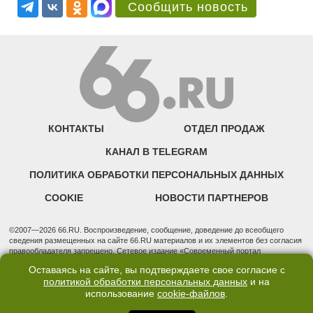
Сообщить новость
КОНТАКТЫ
ОТДЕЛ ПРОДАЖ
КАНАЛ В TELEGRAM
ПОЛИТИКА ОБРАБОТКИ ПЕРСОНАЛЬНЫХ ДАННЫХ
COOKIE
НОВОСТИ ПАРТНЕРОВ
©2007—2026 66.RU. Воспроизведение, сообщение, доведение до всеобщего
сведения размещенных на сайте 66.RU материалов и их элементов без согласия
правообладателя запрещено. Сетевое издание «Современный портал
Екатеринбурга — «66.ru» (18+) зарегистрировано Федеральной службой по
Оставаясь на сайте, вы подтверждаете свое согласие с
надзору в сфере связи, информационных технологий и массовых коммуникаций
политикой обработки персональных данных
и на
(Роскомнадзор). Регистрационный номер ЭЛ № ФС 77 - 76634 от 02.09.2019
использование
cookie-файлов
.
Учредитель: Общество с ограниченной ответственностью "66.ру". Юридический
адрес: 620014, Свердловская обл., г. Екатеринбург, ул. Бориса Ельцина, строение