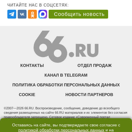
ЧИТАЙТЕ НАС В СОЦСЕТЯХ:
Сообщить новость
КОНТАКТЫ
ОТДЕЛ ПРОДАЖ
КАНАЛ В TELEGRAM
ПОЛИТИКА ОБРАБОТКИ ПЕРСОНАЛЬНЫХ ДАННЫХ
COOKIE
НОВОСТИ ПАРТНЕРОВ
©2007—2026 66.RU. Воспроизведение, сообщение, доведение до всеобщего
сведения размещенных на сайте 66.RU материалов и их элементов без согласия
правообладателя запрещено. Сетевое издание «Современный портал
Екатеринбурга — «66.ru» (18+) зарегистрировано Федеральной службой по
Оставаясь на сайте, вы подтверждаете свое согласие с
надзору в сфере связи, информационных технологий и массовых коммуникаций
политикой обработки персональных данных
и на
(Роскомнадзор). Регистрационный номер ЭЛ № ФС 77 - 76634 от 02.09.2019