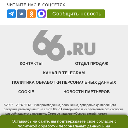
ЧИТАЙТЕ НАС В СОЦСЕТЯХ:
Сообщить новость
КОНТАКТЫ
ОТДЕЛ ПРОДАЖ
КАНАЛ В TELEGRAM
ПОЛИТИКА ОБРАБОТКИ ПЕРСОНАЛЬНЫХ ДАННЫХ
COOKIE
НОВОСТИ ПАРТНЕРОВ
©2007—2026 66.RU. Воспроизведение, сообщение, доведение до всеобщего
сведения размещенных на сайте 66.RU материалов и их элементов без согласия
правообладателя запрещено. Сетевое издание «Современный портал
Екатеринбурга — «66.ru» (18+) зарегистрировано Федеральной службой по
Оставаясь на сайте, вы подтверждаете свое согласие с
надзору в сфере связи, информационных технологий и массовых коммуникаций
политикой обработки персональных данных
и на
(Роскомнадзор). Регистрационный номер ЭЛ № ФС 77 - 76634 от 02.09.2019