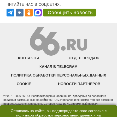
ЧИТАЙТЕ НАС В СОЦСЕТЯХ:
Сообщить новость
КОНТАКТЫ
ОТДЕЛ ПРОДАЖ
КАНАЛ В TELEGRAM
ПОЛИТИКА ОБРАБОТКИ ПЕРСОНАЛЬНЫХ ДАННЫХ
COOKIE
НОВОСТИ ПАРТНЕРОВ
©2007—2026 66.RU. Воспроизведение, сообщение, доведение до всеобщего
сведения размещенных на сайте 66.RU материалов и их элементов без согласия
правообладателя запрещено. Сетевое издание «Современный портал
Екатеринбурга — «66.ru» (18+) зарегистрировано Федеральной службой по
Оставаясь на сайте, вы подтверждаете свое согласие с
надзору в сфере связи, информационных технологий и массовых коммуникаций
политикой обработки персональных данных
и на
(Роскомнадзор). Регистрационный номер ЭЛ № ФС 77 - 76634 от 02.09.2019