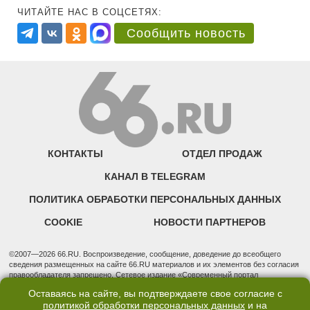
ЧИТАЙТЕ НАС В СОЦСЕТЯХ:
Сообщить новость
КОНТАКТЫ
ОТДЕЛ ПРОДАЖ
КАНАЛ В TELEGRAM
ПОЛИТИКА ОБРАБОТКИ ПЕРСОНАЛЬНЫХ ДАННЫХ
COOKIE
НОВОСТИ ПАРТНЕРОВ
©2007—2026 66.RU. Воспроизведение, сообщение, доведение до всеобщего
сведения размещенных на сайте 66.RU материалов и их элементов без согласия
правообладателя запрещено. Сетевое издание «Современный портал
Екатеринбурга — «66.ru» (18+) зарегистрировано Федеральной службой по
Оставаясь на сайте, вы подтверждаете свое согласие с
надзору в сфере связи, информационных технологий и массовых коммуникаций
политикой обработки персональных данных
и на
(Роскомнадзор). Регистрационный номер ЭЛ № ФС 77 - 76634 от 02.09.2019