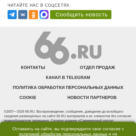
ЧИТАЙТЕ НАС В СОЦСЕТЯХ:
Сообщить новость
КОНТАКТЫ
ОТДЕЛ ПРОДАЖ
КАНАЛ В TELEGRAM
ПОЛИТИКА ОБРАБОТКИ ПЕРСОНАЛЬНЫХ ДАННЫХ
COOKIE
НОВОСТИ ПАРТНЕРОВ
©2007—2026 66.RU. Воспроизведение, сообщение, доведение до всеобщего
сведения размещенных на сайте 66.RU материалов и их элементов без согласия
правообладателя запрещено. Сетевое издание «Современный портал
Екатеринбурга — «66.ru» (18+) зарегистрировано Федеральной службой по
Оставаясь на сайте, вы подтверждаете свое согласие с
надзору в сфере связи, информационных технологий и массовых коммуникаций
политикой обработки персональных данных
и на
(Роскомнадзор). Регистрационный номер ЭЛ № ФС 77 - 76634 от 02.09.2019