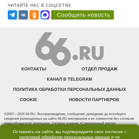
ЧИТАЙТЕ НАС В СОЦСЕТЯХ:
Сообщить новость
КОНТАКТЫ
ОТДЕЛ ПРОДАЖ
КАНАЛ В TELEGRAM
ПОЛИТИКА ОБРАБОТКИ ПЕРСОНАЛЬНЫХ ДАННЫХ
COOKIE
НОВОСТИ ПАРТНЕРОВ
©2007—2026 66.RU. Воспроизведение, сообщение, доведение до всеобщего
сведения размещенных на сайте 66.RU материалов и их элементов без согласия
правообладателя запрещено. Сетевое издание «Современный портал
Екатеринбурга — «66.ru» (18+) зарегистрировано Федеральной службой по
Оставаясь на сайте, вы подтверждаете свое согласие с
надзору в сфере связи, информационных технологий и массовых коммуникаций
политикой обработки персональных данных
и на
(Роскомнадзор). Регистрационный номер ЭЛ № ФС 77 - 76634 от 02.09.2019