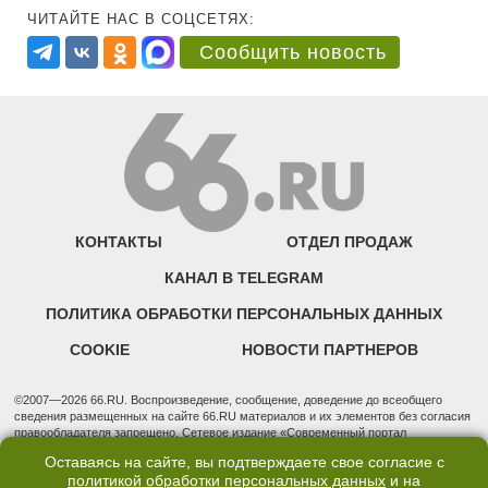
ЧИТАЙТЕ НАС В СОЦСЕТЯХ:
Сообщить новость
КОНТАКТЫ
ОТДЕЛ ПРОДАЖ
КАНАЛ В TELEGRAM
ПОЛИТИКА ОБРАБОТКИ ПЕРСОНАЛЬНЫХ ДАННЫХ
COOKIE
НОВОСТИ ПАРТНЕРОВ
©2007—2026 66.RU. Воспроизведение, сообщение, доведение до всеобщего
сведения размещенных на сайте 66.RU материалов и их элементов без согласия
правообладателя запрещено. Сетевое издание «Современный портал
Екатеринбурга — «66.ru» (18+) зарегистрировано Федеральной службой по
Оставаясь на сайте, вы подтверждаете свое согласие с
надзору в сфере связи, информационных технологий и массовых коммуникаций
политикой обработки персональных данных
и на
(Роскомнадзор). Регистрационный номер ЭЛ № ФС 77 - 76634 от 02.09.2019