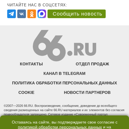
ЧИТАЙТЕ НАС В СОЦСЕТЯХ:
Сообщить новость
КОНТАКТЫ
ОТДЕЛ ПРОДАЖ
КАНАЛ В TELEGRAM
ПОЛИТИКА ОБРАБОТКИ ПЕРСОНАЛЬНЫХ ДАННЫХ
COOKIE
НОВОСТИ ПАРТНЕРОВ
©2007—2026 66.RU. Воспроизведение, сообщение, доведение до всеобщего
сведения размещенных на сайте 66.RU материалов и их элементов без согласия
правообладателя запрещено. Сетевое издание «Современный портал
Екатеринбурга — «66.ru» (18+) зарегистрировано Федеральной службой по
Оставаясь на сайте, вы подтверждаете свое согласие с
надзору в сфере связи, информационных технологий и массовых коммуникаций
политикой обработки персональных данных
и на
(Роскомнадзор). Регистрационный номер ЭЛ № ФС 77 - 76634 от 02.09.2019