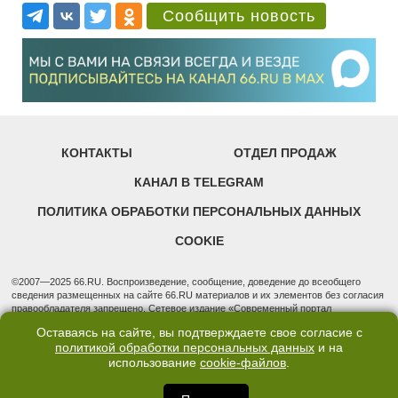
Сообщить новость
КОНТАКТЫ
ОТДЕЛ ПРОДАЖ
КАНАЛ В TELEGRAM
ПОЛИТИКА ОБРАБОТКИ ПЕРСОНАЛЬНЫХ ДАННЫХ
COOKIE
©2007—2025 66.RU. Воспроизведение, сообщение, доведение до всеобщего
сведения размещенных на сайте 66.RU материалов и их элементов без согласия
правообладателя запрещено. Сетевое издание «Современный портал
Екатеринбурга — «66.ru» (18+) зарегистрировано Федеральной службой по
Оставаясь на сайте, вы подтверждаете свое согласие с
надзору в сфере связи, информационных технологий и массовых коммуникаций
политикой обработки персональных данных
и на
(Роскомнадзор). Регистрационный номер ЭЛ № ФС 77 - 76634 от 02.09.2019
Учредитель: Общество с ограниченной ответственностью "66.ру". Юридический
использование
cookie-файлов
.
адрес: 620014, Свердловская обл., г. Екатеринбург, ул. Бориса Ельцина, строение
3, оф. 7015 Фактический адрес редакции и отдела продаж: 620014, Свердловская