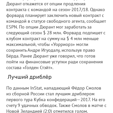
Дюрант откажется от опции продления
контракта с командой на сезон-2017/18. Однако
форвард планирует заключить новый контракт с
командой в статусе свободного агента, сообщает
ESPN. По опции Дюрант мог заработать за
следующий сезон $ 28 млн. Форвард подпишет с
клубом контракт на сумму на $ 4 млн меньше
максимальной, чтобы «Уорриорз» могли
сохранить Андре Игуодалу, используя право
Бёрда. Ранее Дюрант уже говорил, что готов
пойти на финансовые уступки ради сохранения
состава «Голден Стэйт».
Лучший дриблёр
По данным InStat, нападающий Фёдор Смолов
из сборной России стал лучшим дриблером
первого тура Кубка конфедераций—2017. На его
счету 9 удачных обводок. Также Смолов в матче с
Новой Зеландией (2:0) отметился голом.