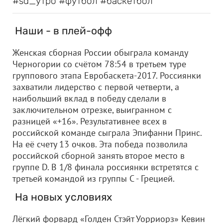
#sd_утро #футбол #баскетбол
Наши - в плей-офф
Женская сборная России обыграла команду
Черногории со счётом 78:54 в третьем туре
группового этапа Евробаскета-2017. Россиянки
захватили лидерство с первой четверти, а
наибольший вклад в победу сделали в
заключительном отрезке, выигранном с
разницей «+16». Результативнее всех в
российской команде сыграла Эпифанни Принс.
На её счету 13 очков. Эта победа позволила
российской сборной занять второе место в
группе D. В 1/8 финала россиянки встретятся с
третьей командой из группы С - Грецией.
На новых условиях
Лёгкий форвард «Голден Стэйт Уорриорз» Кевин