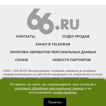
КОНТАКТЫ
ОТДЕЛ ПРОДАЖ
КАНАЛ В TELEGRAM
ПОЛИТИКА ОБРАБОТКИ ПЕРСОНАЛЬНЫХ ДАННЫХ
COOKIE
НОВОСТИ ПАРТНЕРОВ
©2007—2026 66.RU. Воспроизведение, сообщение, доведение до всеобщего
сведения размещенных на сайте 66.RU материалов и их элементов без согласия
правообладателя запрещено. Сетевое издание «Современный портал
Екатеринбурга — «66.ru» (18+) зарегистрировано Федеральной службой по
Оставаясь на сайте, вы подтверждаете свое согласие с
надзору в сфере связи, информационных технологий и массовых коммуникаций
политикой обработки персональных данных
и на
(Роскомнадзор). Регистрационный номер ЭЛ № ФС 77 - 76634 от 02.09.2019
использование
cookie-файлов
.
Учредитель: Общество с ограниченной ответственностью "66.ру". Юридический
адрес: 620014, Свердловская обл., г. Екатеринбург, ул. Бориса Ельцина, строение
3, оф. 7015 Фактический адрес редакции и отдела продаж: 620014, Свердловская
Понятно
обл., г. Екатеринбург, ул. Бориса Ельцина, д. 3, оф. 7015, +7 (343) 288-50-66