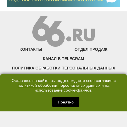
КОНТАКТЫ
ОТДЕЛ ПРОДАЖ
КАНАЛ В TELEGRAM
ПОЛИТИКА ОБРАБОТКИ ПЕРСОНАЛЬНЫХ ДАННЫХ
COOKIE
Оставаясь на сайте, вы подтверждаете свое согласие с
политикой обработки персональных данных
и на
использование
cookie-файлов
.
©2007—2025 66.RU. Воспроизведение, сообщение, доведение до всеобщего
сведения размещенных на сайте 66.RU материалов и их элементов без согласия
правообладателя запрещено. Сетевое издание «Современный портал
Понятно
Екатеринбурга — «66.ru» (18+) зарегистрировано Федеральной службой по
надзору в сфере связи, информационных технологий и массовых коммуникаций
(Роскомнадзор). Регистрационный номер ЭЛ № ФС 77 - 76634 от 02.09.2019
Учредитель: Общество с ограниченной ответственностью "66.ру". Юридический
адрес: 620014, Свердловская обл., г. Екатеринбург, ул. Бориса Ельцина, строение
3, оф. 7015 Фактический адрес редакции и отдела продаж: 620014, Свердловская