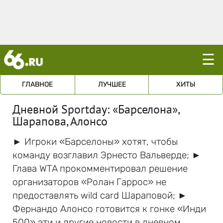
☰
ГЛАВНОЕ
ЛУЧШЕЕ
ХИТЫ
Дневной Sportday: «Барселона»,
Шарапова, Алонсо
► Игроки «Барселоны» хотят, чтобы
команду возглавил Эрнесто Вальверде; ►
Глава WTA прокомментировал решение
организаторов «Ролан Гаррос» не
предоставлять wild card Шараповой; ►
Фернандо Алонсо готовится к гонке «Инди
500» эти и другие новости в дневном