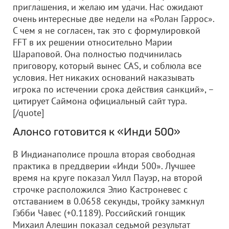
приглашения, и желаю им удачи. Нас ожидают
очень интересные две недели на «Ролан Гаррос».
С чем я не согласен, так это с формулировкой
FFT в их решении относительно Марии
Шараповой. Она полностью подчинилась
приговору, который вынес CAS, и соблюла все
условия. Нет никаких оснований наказывать
игрока по истечении срока действия санкций», –
цитирует Саймона официальный сайт тура.
[/quote]
Алонсо готовится к «Инди 500»
В Индианаполисе прошла вторая свободная
практика в преддверии «Инди 500». Лучшее
время на круге показал Уилл Пауэр, на второй
строчке расположился Элио Кастроневес с
отставанием в 0.0658 секунды, тройку замкнул
Гэбби Чавес (+0.1189). Российский гонщик
Михаил Алешин показал седьмой результат