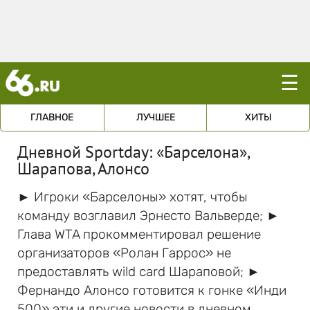
☰
ГЛАВНОЕ
ЛУЧШЕЕ
ХИТЫ
Дневной Sportday: «Барселона»,
Шарапова, Алонсо
► Игроки «Барселоны» хотят, чтобы
команду возглавил Эрнесто Вальверде; ►
Глава WTA прокомментировал решение
организаторов «Ролан Гаррос» не
предоставлять wild card Шараповой; ►
Фернандо Алонсо готовится к гонке «Инди
500» эти и другие новости в дневном