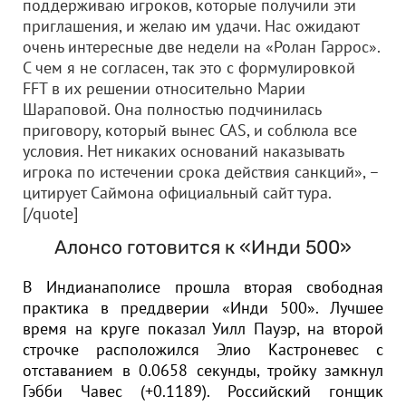
поддерживаю игроков, которые получили эти
приглашения, и желаю им удачи. Нас ожидают
очень интересные две недели на «Ролан Гаррос».
С чем я не согласен, так это с формулировкой
FFT в их решении относительно Марии
Шараповой. Она полностью подчинилась
приговору, который вынес CAS, и соблюла все
условия. Нет никаких оснований наказывать
игрока по истечении срока действия санкций», –
цитирует Саймона официальный сайт тура.
[/quote]
Алонсо готовится к «Инди 500»
В Индианаполисе прошла вторая свободная
практика в преддверии «Инди 500». Лучшее
время на круге показал Уилл Пауэр, на второй
строчке расположился Элио Кастроневес с
отставанием в 0.0658 секунды, тройку замкнул
Гэбби Чавес (+0.1189). Российский гонщик