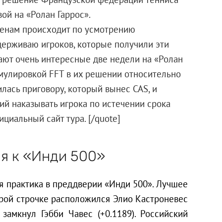
ой на «Ролан Гаррос».
менам происходит по усмотрению
держиваю игроков, которые получили эти
ают очень интересные две недели на «Ролан
ормулировкой FFT в их решении относительно
ась приговору, который вынес CAS, и
ий наказывать игрока по истечении срока
циальный сайт тура. [/quote]
ся к «Инди 500»
я практика в преддверии «Инди 500». Лучшее
торой строчке расположился Элио Кастроневес
 замкнул Гэбби Чавес (+0.1189). Российский