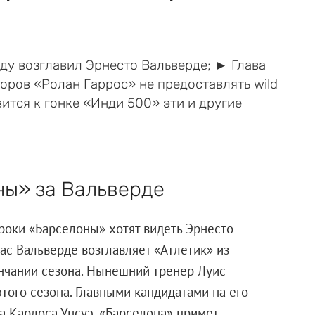
ду возглавил Эрнесто Вальверде; ► Глава
ров «Ролан Гаррос» не предоставлять wild
тся к гонке «Инди 500» эти и другие
ны» за Вальверде
гроки «Барселоны» хотят видеть Эрнесто
час Вальверде возглавляет «Атлетик» из
ончании сезона. Нынешний тренер Луис
того сезона. Главными кандидатами на его
а Карлоса Унсуэ. «Барселона» примет