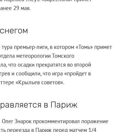
ранее 29 мая.
 снегом
о тура премьер-лиги, в котором «Томь» примет
 отдела метеорологии Томского
а, что осадки прекратятся во второй
рев и сообщили, что игра «пройдет в
иттере «Крыльев советов».
правляется в Париж
ю Олег Знарок прокомментировал поражение
сть переезда в Париж перед матчем 1/4