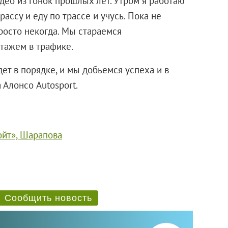
део из гонок прошлых лет. Утром я работаю
ассу и еду по трассе и учусь. Пока не
росто некогда. Мы стараемся
отажем в трафике.
дет в порядке, и мы добьемся успеха и в
 Алонсо Autosport.
ойт», Шарапова
Сообщить новость