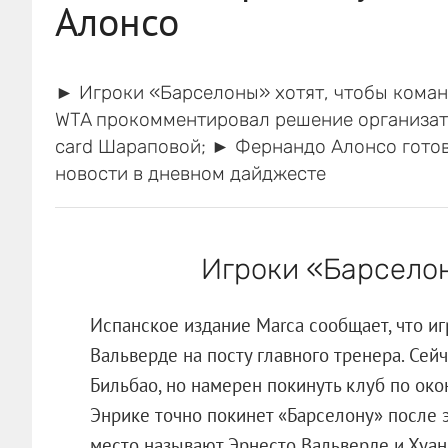
Алонсо
► Игроки «Барселоны» хотят, чтобы коман
WTA прокомментировал решение организато
card Шараповой; ► Фернандо Алонсо готови
новости в дневном дайджесте
Игроки «Барсело
Испанское издание Marca сообщает, что и
Вальверде на посту главного тренера. Сей
Бильбао, но намерен покинуть клуб по ок
Энрике точно покинет «Барселону» после э
место называют Эрнесто Вальверде и Хуан