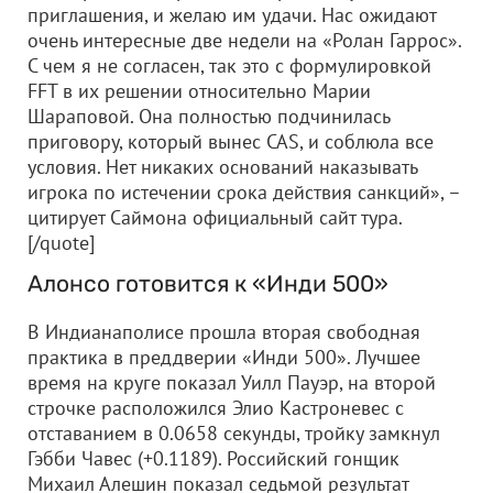
приглашения, и желаю им удачи. Нас ожидают
очень интересные две недели на «Ролан Гаррос».
С чем я не согласен, так это с формулировкой
FFT в их решении относительно Марии
Шараповой. Она полностью подчинилась
приговору, который вынес CAS, и соблюла все
условия. Нет никаких оснований наказывать
игрока по истечении срока действия санкций», –
цитирует Саймона официальный сайт тура.
[/quote]
Алонсо готовится к «Инди 500»
В Индианаполисе прошла вторая свободная
практика в преддверии «Инди 500». Лучшее
время на круге показал Уилл Пауэр, на второй
строчке расположился Элио Кастроневес с
отставанием в 0.0658 секунды, тройку замкнул
Гэбби Чавес (+0.1189). Российский гонщик
Михаил Алешин показал седьмой результат