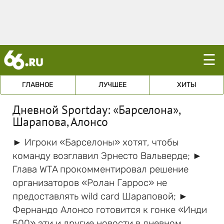
☰
ГЛАВНОЕ
ЛУЧШЕЕ
ХИТЫ
Дневной Sportday: «Барселона»,
Шарапова, Алонсо
► Игроки «Барселоны» хотят, чтобы
команду возглавил Эрнесто Вальверде; ►
Глава WTA прокомментировал решение
организаторов «Ролан Гаррос» не
предоставлять wild card Шараповой; ►
Фернандо Алонсо готовится к гонке «Инди
500» эти и другие новости в дневном