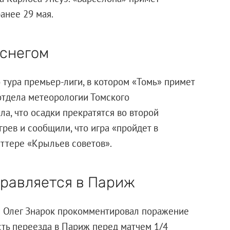
ранее 29 мая.
 снегом
о тура премьер-лиги, в котором «Томь» примет
 отдела метеорологии Томского
а, что осадки прекратятся во второй
рев и сообщили, что игра «пройдет в
иттере «Крыльев советов».
правляется в Париж
ю Олег Знарок прокомментировал поражение
сть переезда в Париж перед матчем 1/4