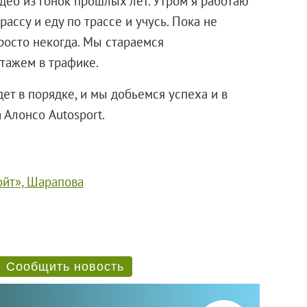
део из гонок прошлых лет. Утром я работаю
ассу и еду по трассе и учусь. Пока не
росто некогда. Мы стараемся
отажем в трафике.
дет в порядке, и мы добьемся успеха и в
 Алонсо Autosport.
ойт», Шарапова
Сообщить новость