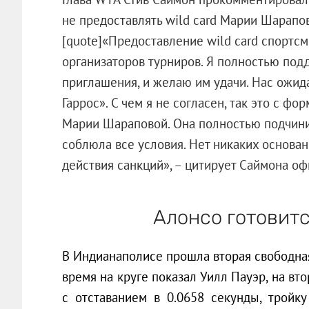
не предоставлять wild card Марии Шарапов
[quote]«Предоставление wild card спортс
организаторов турниров. Я полностью под
приглашения, и желаю им удачи. Нас ожид
Гаррос». С чем я не согласен, так это с ф
Марии Шараповой. Она полностью подчинил
соблюла все условия. Нет никаких основан
действия санкций», – цитирует Саймона офи
Алонсо готовит
В Индианаполисе прошла вторая свободна
время на круге показал Уилл Пауэр, на в
с отставанием в 0.0658 секунды, тройку