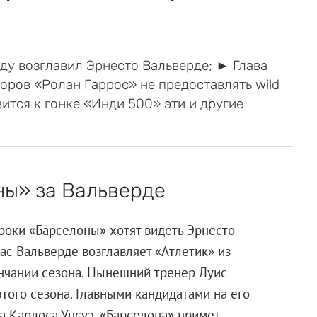
ду возглавил Эрнесто Вальверде; ► Глава
ров «Ролан Гаррос» не предоставлять wild
тся к гонке «Инди 500» эти и другие
ны» за Вальверде
гроки «Барселоны» хотят видеть Эрнесто
час Вальверде возглавляет «Атлетик» из
ончании сезона. Нынешний тренер Луис
того сезона. Главными кандидатами на его
а Карлоса Унсуэ. «Барселона» примет