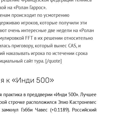
ой на «Ролан Гаррос».
менам происходит по усмотрению
держиваю игроков, которые получили эти
ают очень интересные две недели на «Ролан
ормулировкой FFT в их решении относительно
ась приговору, который вынес CAS, и
ий наказывать игрока по истечении срока
циальный сайт тура. [/quote]
ся к «Инди 500»
я практика в преддверии «Инди 500». Лучшее
торой строчке расположился Элио Кастроневес
 замкнул Гэбби Чавес (+0.1189). Российский