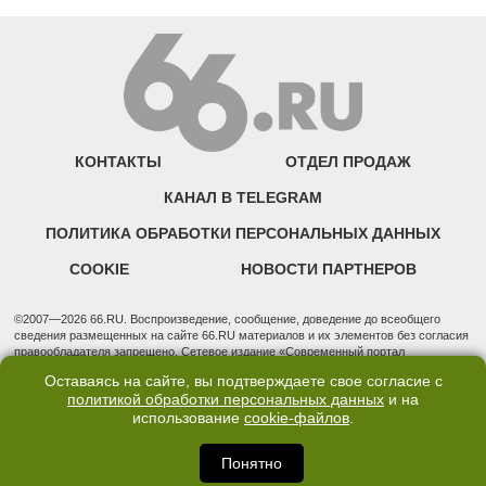
КОНТАКТЫ
ОТДЕЛ ПРОДАЖ
КАНАЛ В TELEGRAM
ПОЛИТИКА ОБРАБОТКИ ПЕРСОНАЛЬНЫХ ДАННЫХ
COOKIE
НОВОСТИ ПАРТНЕРОВ
©2007—2026 66.RU. Воспроизведение, сообщение, доведение до всеобщего
сведения размещенных на сайте 66.RU материалов и их элементов без согласия
правообладателя запрещено. Сетевое издание «Современный портал
Екатеринбурга — «66.ru» (18+) зарегистрировано Федеральной службой по
Оставаясь на сайте, вы подтверждаете свое согласие с
надзору в сфере связи, информационных технологий и массовых коммуникаций
политикой обработки персональных данных
и на
(Роскомнадзор). Регистрационный номер ЭЛ № ФС 77 - 76634 от 02.09.2019
использование
cookie-файлов
.
Учредитель: Общество с ограниченной ответственностью "66.ру". Юридический
адрес: 620014, Свердловская обл., г. Екатеринбург, ул. Бориса Ельцина, строение
3, оф. 7015 Фактический адрес редакции и отдела продаж: 620014, Свердловская
Понятно
обл., г. Екатеринбург, ул. Бориса Ельцина, д. 3, оф. 7015, +7 (343) 288-50-66
info@news.66.ru Главный редактор: Шлыков Дмитрий Владимирович