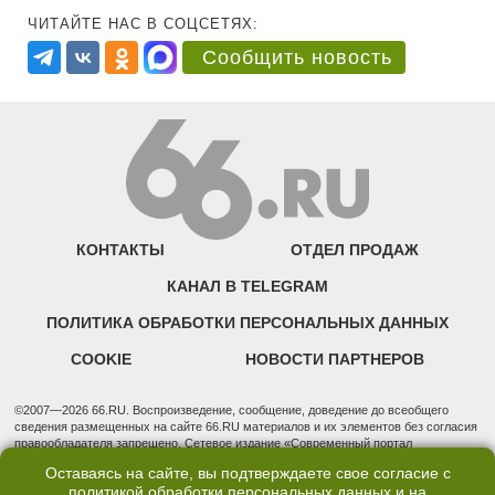
ЧИТАЙТЕ НАС В СОЦСЕТЯХ:
Сообщить новость
КОНТАКТЫ
ОТДЕЛ ПРОДАЖ
КАНАЛ В TELEGRAM
ПОЛИТИКА ОБРАБОТКИ ПЕРСОНАЛЬНЫХ ДАННЫХ
COOKIE
НОВОСТИ ПАРТНЕРОВ
©2007—2026 66.RU. Воспроизведение, сообщение, доведение до всеобщего
сведения размещенных на сайте 66.RU материалов и их элементов без согласия
правообладателя запрещено. Сетевое издание «Современный портал
Екатеринбурга — «66.ru» (18+) зарегистрировано Федеральной службой по
Оставаясь на сайте, вы подтверждаете свое согласие с
надзору в сфере связи, информационных технологий и массовых коммуникаций
политикой обработки персональных данных
и на
(Роскомнадзор). Регистрационный номер ЭЛ № ФС 77 - 76634 от 02.09.2019