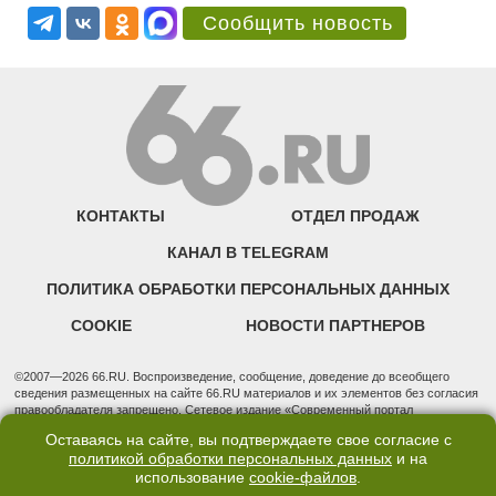
Сообщить новость
КОНТАКТЫ
ОТДЕЛ ПРОДАЖ
КАНАЛ В TELEGRAM
ПОЛИТИКА ОБРАБОТКИ ПЕРСОНАЛЬНЫХ ДАННЫХ
COOKIE
НОВОСТИ ПАРТНЕРОВ
©2007—2026 66.RU. Воспроизведение, сообщение, доведение до всеобщего
сведения размещенных на сайте 66.RU материалов и их элементов без согласия
правообладателя запрещено. Сетевое издание «Современный портал
Екатеринбурга — «66.ru» (18+) зарегистрировано Федеральной службой по
Оставаясь на сайте, вы подтверждаете свое согласие с
надзору в сфере связи, информационных технологий и массовых коммуникаций
политикой обработки персональных данных
и на
(Роскомнадзор). Регистрационный номер ЭЛ № ФС 77 - 76634 от 02.09.2019
использование
cookie-файлов
.
Учредитель: Общество с ограниченной ответственностью "66.ру". Юридический
адрес: 620014, Свердловская обл., г. Екатеринбург, ул. Бориса Ельцина, строение