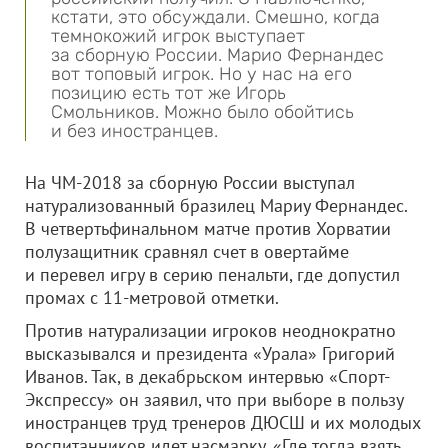
кстати, это обсуждали. Смешно, когда
темнокожий игрок выступает
за сборную России. Марио Фернандес
вот топовый игрок. Но у нас на его
позицию есть тот же Игорь
Смольников. Можно было обойтись
и без иностранцев.
На ЧМ-2018 за сборную России выступал
натурализованный бразилец Мариу Фернандес.
В четвертьфинальном матче против Хорватии
полузащитник сравнял счет в овертайме
и перевел игру в серию пенальти, где допустил
промах с 11-метровой отметки.
Против натурализации игроков неоднократно
высказывался и президента «Урала» Григорий
Иванов. Так, в декабрьском интервью «Спорт-
Экспрессу» он заявил, что при выборе в пользу
иностранцев труд тренеров ДЮСШ и их молодых
воспитанников идет насмарку. «Где тогда взять