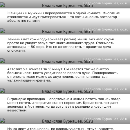
Владислав Бурнашев, 66.ru
Женщины и мужчины переодеваются в одной комнате. Многие не
стесняются и идут гримироваться — то есть наносить автозагар —
абсолютно голыми.
Владислав Бурнашев, 66.ru
Темный цвет кожи подчеркивает рельеф мышц. Без него судьи
просто не увидят результат многомесячного труда. Стоимость
автозагара — 80 евро. Кто не хочет платить — красится дома
спонжами.
Владислав Бурнашев, 66.ru
Автозагар высыхает за 15 минут. Смывается так же быстро —
большая часть цвета уходит после первого душа. Поддерживать
оттенок на коже можно до двух недель, если пользоваться
увлажняющими кремами.
Владислав Бурнашев, 66.ru
В гримерке прохладно — спортсменам нельзя потеть, так как загар
может потечь и покрытие станет неровным. Кроме того, пот дает
зеленоватый оттенок, когда вступает в реакцию с красящим
веществом.
Владислав Бурнашев, 66.ru
Из-за диет и тренировок, по словам участниц, «грудь уходит».