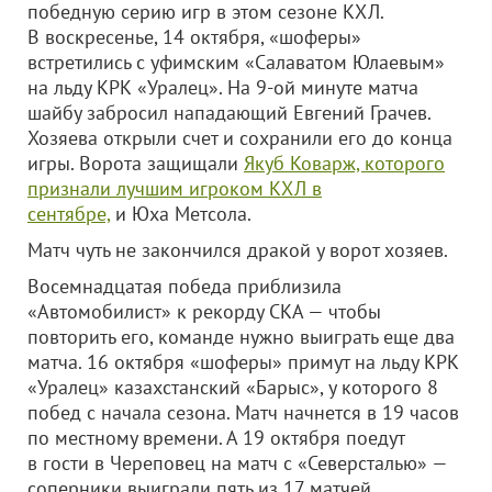
победную серию игр в этом сезоне КХЛ.
В воскресенье, 14 октября, «шоферы»
встретились с уфимским «Салаватом Юлаевым»
на льду КРК «Уралец». На 9-ой минуте матча
шайбу забросил нападающий Евгений Грачев.
Хозяева открыли счет и сохранили его до конца
игры. Ворота защищали
Якуб Коварж, которого
признали лучшим игроком КХЛ в
сентябре,
и Юха Метсола.
Матч чуть не закончился дракой у ворот хозяев.
Восемнадцатая победа приблизила
«Автомобилист» к рекорду СКА — чтобы
повторить его, команде нужно выиграть еще два
матча. 16 октября «шоферы» примут на льду КРК
«Уралец» казахстанский «Барыс», у которого 8
побед с начала сезона. Матч начнется в 19 часов
по местному времени. А 19 октября поедут
в гости в Череповец на матч с «Северсталью» —
соперники выиграли пять из 17 матчей.