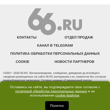
КОНТАКТЫ
ОТДЕЛ ПРОДАЖ
КАНАЛ В TELEGRAM
ПОЛИТИКА ОБРАБОТКИ ПЕРСОНАЛЬНЫХ ДАННЫХ
COOKIE
НОВОСТИ ПАРТНЕРОВ
©2007—2026 66.RU. Воспроизведение, сообщение, доведение до всеобщего
сведения размещенных на сайте 66.RU материалов и их элементов без согласия
правообладателя запрещено. Сетевое издание «Современный портал
Екатеринбурга — «66.ru» (18+) зарегистрировано Федеральной службой по
Оставаясь на сайте, вы подтверждаете свое согласие с
надзору в сфере связи, информационных технологий и массовых коммуникаций
политикой обработки персональных данных
и на
(Роскомнадзор). Регистрационный номер ЭЛ № ФС 77 - 76634 от 02.09.2019
использование
cookie-файлов
.
Учредитель: Общество с ограниченной ответственностью "66.ру". Юридический
адрес: 620014, Свердловская обл., г. Екатеринбург, ул. Бориса Ельцина, строение
3, оф. 7015 Фактический адрес редакции и отдела продаж: 620014, Свердловская
Понятно
обл., г. Екатеринбург, ул. Бориса Ельцина, д. 3, оф. 7015, +7 (343) 288-50-66
info@news.66.ru Главный редактор: Шлыков Дмитрий Владимирович