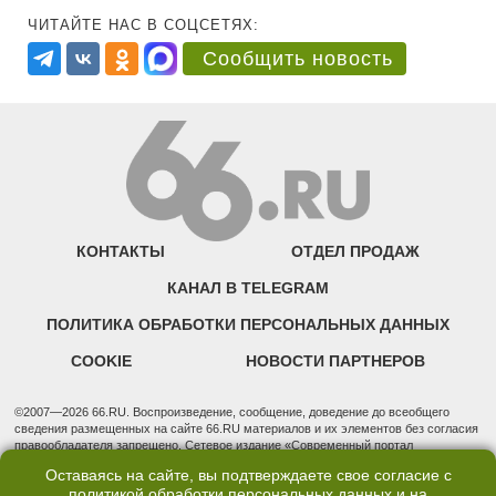
ЧИТАЙТЕ НАС В СОЦСЕТЯХ:
Сообщить новость
КОНТАКТЫ
ОТДЕЛ ПРОДАЖ
КАНАЛ В TELEGRAM
ПОЛИТИКА ОБРАБОТКИ ПЕРСОНАЛЬНЫХ ДАННЫХ
COOKIE
НОВОСТИ ПАРТНЕРОВ
©2007—2026 66.RU. Воспроизведение, сообщение, доведение до всеобщего
сведения размещенных на сайте 66.RU материалов и их элементов без согласия
правообладателя запрещено. Сетевое издание «Современный портал
Екатеринбурга — «66.ru» (18+) зарегистрировано Федеральной службой по
Оставаясь на сайте, вы подтверждаете свое согласие с
надзору в сфере связи, информационных технологий и массовых коммуникаций
политикой обработки персональных данных
и на
(Роскомнадзор). Регистрационный номер ЭЛ № ФС 77 - 76634 от 02.09.2019