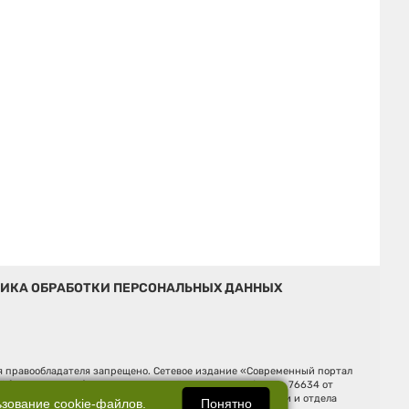
ИКА ОБРАБОТКИ ПЕРСОНАЛЬНЫХ ДАННЫХ
ия правообладателя запрещено. Сетевое издание «Современный портал
й (Роскомнадзор). Регистрационный номер ЭЛ № ФС 77 - 76634 от
Ельцина, строение 3, оф. 7015 Фактический адрес редакции и отдела
Понятно
ьзование
cookie-файлов
.