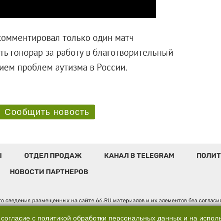
комментировал только один матч
ть гонорар за работу в благотворительный
шением проблем аутизма в России.
Сообщить новость
Ы
ОТДЕЛ ПРОДАЖ
КАНАЛ В TELEGRAM
ПОЛИТ
НОВОСТИ ПАРТНЕРОВ
о сведения размещенных на сайте 66.RU материалов и их элементов без соглас
 по надзору в сфере связи, информационных технологий и массовых коммуникаци
". Юридический адрес: 620014, Свердловская обл., г. Екатеринбург, ул. Бориса 
 согласие с
политикой обработки персональных данных
и на испол