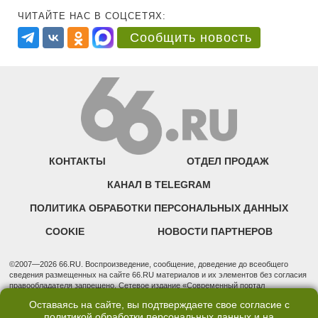
ЧИТАЙТЕ НАС В СОЦСЕТЯХ:
Сообщить новость
КОНТАКТЫ
ОТДЕЛ ПРОДАЖ
КАНАЛ В TELEGRAM
ПОЛИТИКА ОБРАБОТКИ ПЕРСОНАЛЬНЫХ ДАННЫХ
COOKIE
НОВОСТИ ПАРТНЕРОВ
©2007—2026 66.RU. Воспроизведение, сообщение, доведение до всеобщего
сведения размещенных на сайте 66.RU материалов и их элементов без согласия
правообладателя запрещено. Сетевое издание «Современный портал
Екатеринбурга — «66.ru» (18+) зарегистрировано Федеральной службой по
Оставаясь на сайте, вы подтверждаете свое согласие с
надзору в сфере связи, информационных технологий и массовых коммуникаций
политикой обработки персональных данных
и на
(Роскомнадзор). Регистрационный номер ЭЛ № ФС 77 - 76634 от 02.09.2019