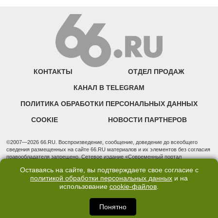
КОНТАКТЫ
ОТДЕЛ ПРОДАЖ
КАНАЛ В TELEGRAM
ПОЛИТИКА ОБРАБОТКИ ПЕРСОНАЛЬНЫХ ДАННЫХ
COOKIE
НОВОСТИ ПАРТНЕРОВ
©2007—2026 66.RU. Воспроизведение, сообщение, доведение до всеобщего
сведения размещенных на сайте 66.RU материалов и их элементов без согласия
правообладателя запрещено. Сетевое издание «Современный портал
Екатеринбурга — «66.ru» (18+) зарегистрировано Федеральной службой по
Оставаясь на сайте, вы подтверждаете свое согласие с
надзору в сфере связи, информационных технологий и массовых коммуникаций
политикой обработки персональных данных
и на
(Роскомнадзор). Регистрационный номер ЭЛ № ФС 77 - 76634 от 02.09.2019
использование
cookie-файлов
.
Учредитель: Общество с ограниченной ответственностью "66.ру". Юридический
адрес: 620014, Свердловская обл., г. Екатеринбург, ул. Бориса Ельцина, строение
3, оф. 7015 Фактический адрес редакции и отдела продаж: 620014, Свердловская
Понятно
обл., г. Екатеринбург, ул. Бориса Ельцина, д. 3, оф. 7015, +7 (343) 288-50-66
info@news.66.ru Главный редактор: Шлыков Дмитрий Владимирович