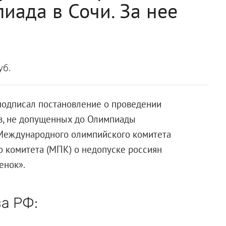
иада в Сочи. За нее
уб.
одписал постановление о проведении
в, не допущенных до Олимпиады
 Международного олимпийского комитета
 комитета (МПК) о недопуске россиян
енок».
а РФ: