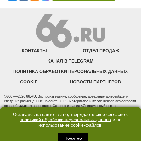
КОНТАКТЫ
ОТДЕЛ ПРОДАЖ
КАНАЛ В TELEGRAM
ПОЛИТИКА ОБРАБОТКИ ПЕРСОНАЛЬНЫХ ДАННЫХ
COOKIE
НОВОСТИ ПАРТНЕРОВ
©2007—2026 66.RU. Воспроизведение, сообщение, доведение до всеобщего
сведения размещенных на сайте 66.RU материалов и их элементов без согласия
правообладателя запрещено. Сетевое издание «Современный портал
Екатеринбурга — «66.ru» (18+) зарегистрировано Федеральной службой по
Оставаясь на сайте, вы подтверждаете свое согласие с
надзору в сфере связи, информационных технологий и массовых коммуникаций
политикой обработки персональных данных
и на
(Роскомнадзор). Регистрационный номер ЭЛ № ФС 77 - 76634 от 02.09.2019
использование
cookie-файлов
.
Учредитель: Общество с ограниченной ответственностью "66.ру". Юридический
адрес: 620014, Свердловская обл., г. Екатеринбург, ул. Бориса Ельцина, строение
3, оф. 7015 Фактический адрес редакции и отдела продаж: 620014, Свердловская
Понятно
обл., г. Екатеринбург, ул. Бориса Ельцина, д. 3, оф. 7015, +7 (343) 288-50-66